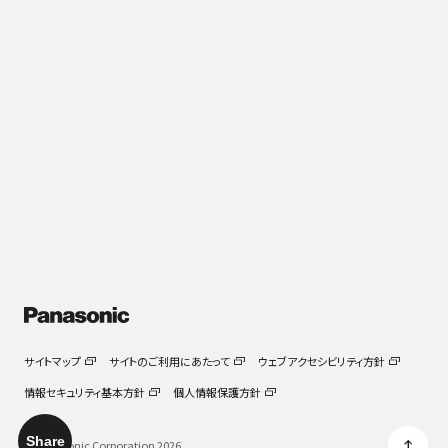
「手軽に美味しく、食も美容も楽しむ！」 坂ノ途中×パナソ
ニック オートクッカー のコラボイベント
2026.04.09
サイトマップ
サイトのご利用にあたって
ウェブアクセシビリティ方針
情報セキュリティ基本方針
個人情報保護方針
Share
© Panasonic Corporation 2026