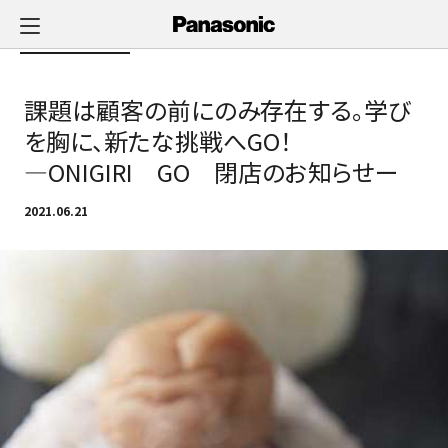
メ
イ
Newsへ戻る
ン
コ
課題は顧客の前にのみ存在する。学び
ン
テ
を胸に、新たな挑戦へGO！
ン
―ONIGIRI GO 閉店のお知らせー
ツ
に
2021.06.21
ス
キ
ッ
プ