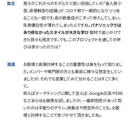
加古
我々がこれからのモデルだと思い目指していた「省人狭小
型、非接触型の店舗」が、コロナ禍で一般的になりつつあ
ることも一因です。街の飲食店がこぞって参入してしまい、
先発優位性が薄れてしまったんですね。
パナソニックでは
あり得なかったスタイルが大きな学び
取材で追いかけて
きた我々も残念です。でも、このプロジェクトを通しての学
びは多かったのでは？
渡邉
お客様と直接対峙することの重要性は身をもって知りまし
た。メンバーや専門家の方とも事前に様々な想定をしてい
ましたが、それでも営業してみて分かることはすごく多く
て。
例えばマーケティングに関して言えば、
Google
広告や
SNS
などあらゆる施策を試しましたが、一番即効性があって効
いたのは手配りのチラシ。改善点や想定外のことも、お客
様と対峙することで気づかせて頂きましたね。