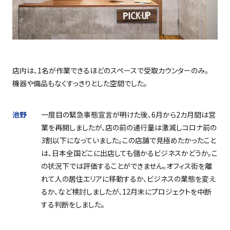
店内は、
1
名が作業できるほどのスペースで受取カウンターのみ。
機器や備品もなくすっきりとした空間でした。
池野
一度目の緊急事態宣言が明けた後、
6
月から
2
カ月間は営
業を再開しましたが、店の前の通行量は激減しコロナ前の
3
割以下になっていました。この店舗で見極めたかったこと
は、日本全国どこに出店しても儲かるビジネスかどうか。こ
の状況下では評価することができません。オフィス街を離
れて人の居住エリアに移動するか、ビジネスの業態を変え
るか、など検討しましたが、
12
月末にプロジェクトを中断
する判断をしました。