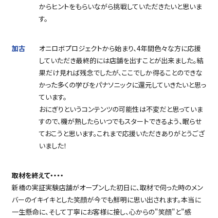
からヒントをもらいながら挑戦していただきたいと思いま
す。
加古
オニロボプロジェクトから始まり、
4
年間色々な方に応援
していただき最終的には店舗を出すことが出来ました。結
果だけ見れば残念でしたが、ここでしか得ることのできな
かった多くの学びをパナソニックに還元していきたいと思っ
ています。
おにぎりというコンテンツの可能性は不変だと思っていま
すので、機が熟したらいつでもスタートできるよう、眠らせ
ておこうと思います。これまで応援いただきありがとうござ
いました！
取材を終えて・・・・
新橋の実証実験店舗がオープンした初日に、取材で伺った時のメン
バーのイキイキとした笑顔が今でも鮮明に思い出されます。本当に
一生懸命に、そして丁寧にお客様に接し、心からの
"
笑顔
"
と
"
感