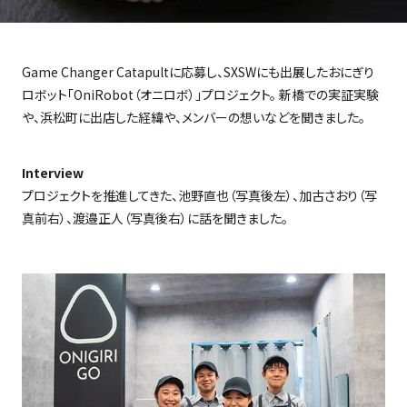
Game Changer Catapult
に応募し、
SXSW
にも出展したおにぎり
ロボット「
OniRobot
（オニロボ）」プロジェクト。 新橋での実証実験
や、浜松町に出店した経緯や、メンバーの想いなどを聞きました。
Interview
プロジェクトを推進してきた、池野直也（写真後左）、加古さおり（写
真前右）、渡邉正人（写真後右）に話を聞きました。