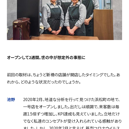
オープンして
2
週間。世の中が想定外の事態に
前回の取材は、ちょうど新橋の店舗が開店したタイミングでした。あ
れから、どのような状況だったのでしょうか。
池野
2020年
2
月、地道な分析を行って見つけた浜松町の地で、
一号店をオープンしました。出だしは順調で、来客数は毎
週
1.5
倍ずつ増加し、
KPI
達成も見えていました。立地だけ
でなく私達のコンセプトが受け入れられている感触があり
ました。しかし、
2020
年
2
月と言えば、新型コロナウイルス