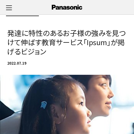
メ
イ
Newsへ戻る
ン
コ
発達に特性のあるお子様の強みを見つ
ン
テ
けて伸ばす教育サービス「Ipsum」が掲
ン
げるビジョン
ツ
に
2022.07.19
ス
キ
ッ
プ