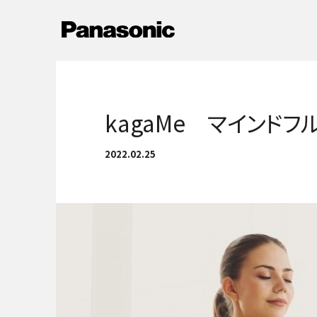
メ
イ
Newsへ戻る
ン
コ
ン
テ
ン
kagaMe マインド
ツ
に
2022.02.25
ス
キ
ッ
プ