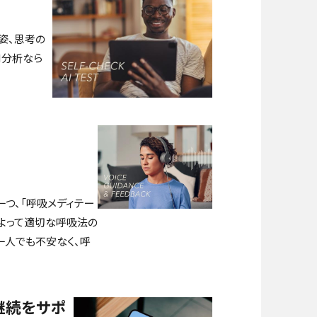
姿、思考の
I分析なら
つ、「呼吸メディテー
によって適切な呼吸法の
一人でも不安なく、呼
継続をサポ