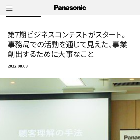
メ
イ
Newsへ戻る
ン
コ
第7期ビジネスコンテストがスタート。
ン
テ
事務局での活動を通じて見えた、事業
ン
創出するために大事なこと
ツ
に
2022.08.09
ス
キ
ッ
プ