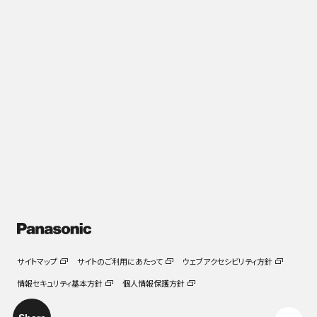
マイノリティ出資に未来はあるか 今、CVCに必要なの
は、存在意義の再定義｜IVS2026レポート①
2026.07.27
サイトマップ
サイトのご利用にあたって
ウェブアクセシビリティ方針
情報セキュリティ基本方針
個人情報保護方針