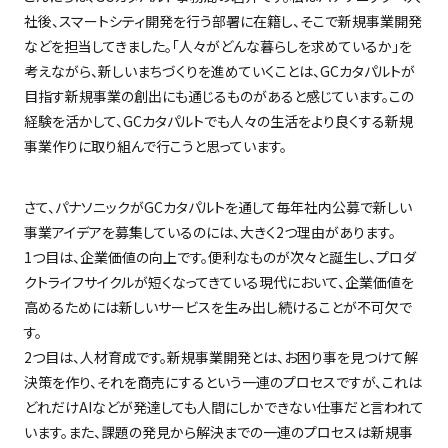
社後、スマートシティ開発を行う部署に在籍し、そこで新規事業開発
などを担当してきました。「人々がどんな暮らしを求めているか」を
考えながら、新しいまちづくりを進めていくことは、GCカタパルトが
目指す新規事業の創出にも通じるものがあると感じています。この
経験を活かして、GCカタパルトでも人々の生活をより良くする新規
事業作りに取り組んで行こうと思っています。
さて、パナソニックがGCカタパルトを通して毎年社内公募で新しい
事業アイデアを募集しているのには、大きく2つ理由があります。
1つ目は、企業価値の向上です。便利なものが次々と誕生し、プロダ
クトライフサイクルが短くなってきている現代において、企業価値を
高めるためには新しいサービスを生み出し続けることが不可欠で
す。
2つ目は、人材育成です。新規事業開発とは、お困り事を見つけて解
決策を作り、それを商売にするという一連のプロセスですが、これは
どれだけAIなどが発達しても人間にしかできない仕事だと言われて
います。また、課題の発見から解決までの一連のプロセスは新規事