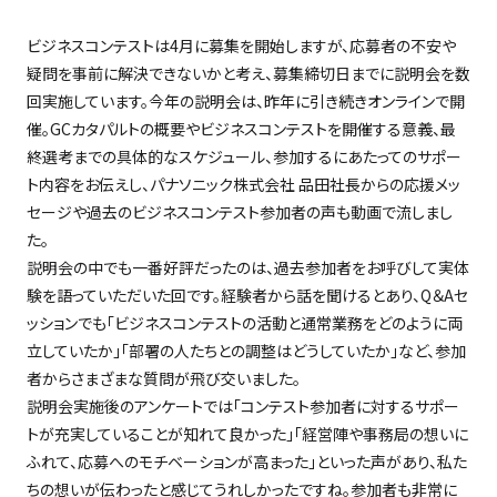
ビジネスコンテストは4月に募集を開始しますが、応募者の不安や
疑問を事前に解決できないかと考え、募集締切日までに説明会を数
回実施しています。今年の説明会は、昨年に引き続きオンラインで開
催。GCカタパルトの概要やビジネスコンテストを開催する意義、最
終選考までの具体的なスケジュール、参加するにあたってのサポー
ト内容をお伝えし、パナソニック株式会社 品田社長からの応援メッ
セージや過去のビジネスコンテスト参加者の声も動画で流しまし
た。
説明会の中でも一番好評だったのは、過去参加者をお呼びして実体
験を語っていただいた回です。経験者から話を聞けるとあり、Q＆Aセ
ッションでも「ビジネスコンテストの活動と通常業務をどのように両
立していたか」「部署の人たちとの調整はどうしていたか」など、参加
者からさまざまな質問が飛び交いました。
説明会実施後のアンケートでは「コンテスト参加者に対するサポー
トが充実していることが知れて良かった」「経営陣や事務局の想いに
ふれて、応募へのモチベーションが高まった」といった声があり、私た
ちの想いが伝わったと感じてうれしかったですね。参加者も非常に