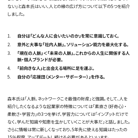
ない」と森本氏はいい、人との縁の広げ方について以下の
5
つを紹介
しました。
自分は「どんな人に会いたいのか」を常に意識しておく。
意外と大事な「社内人脈」。ソリューション能力を最大化する。
「現在の人脈」＜「未来の人脈」。これからの人生に関係する人
脈・個人ブランドが必要。
「前向きな人」と出会える場所に足を運ぶ。
自分の「応援団（メンター・サポーター）」を作る。
森本氏は「人脈、ネットワークこそ最強の財産」と強調。そして、人を
紹介したくなるような起業家の特徴については「素直さ（好奇心）・
柔軟さ・学習力」の
3
つを挙げ、学習力については「インプットだけで
なく、学んだ知識や知恵を生かしていくことが大事だ」と話しました。
さらに情報は常に新しくなっており、
5
年先に使える知識はたったの
15
％程度、アップデートし続ける必要があるといいます。