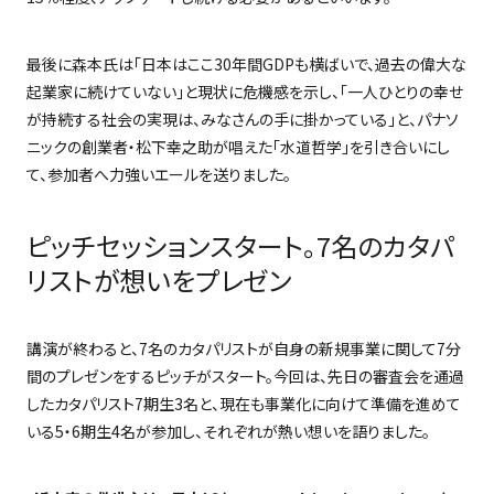
最後に森本氏は「日本はここ
30
年間
GDP
も横ばいで、過去の偉大な
起業家に続けていない」と現状に危機感を示し、「一人ひとりの幸せ
が持続する社会の実現は、みなさんの手に掛かっている」と、パナソ
ニックの創業者・松下幸之助が唱えた「水道哲学」を引き合いにし
て、参加者へ力強いエールを送りました。
ピッチセッションスタート。7名のカタパ
リストが想いをプレゼン
講演が終わると、
7
名のカタパリストが自身の新規事業に関して
7
分
間のプレゼンをするピッチがスタート。今回は、先日の審査会を通過
したカタパリスト
7
期生
3
名と、現在も事業化に向けて準備を進めて
いる
5
・
6
期生
4
名が参加し、それぞれが熱い想いを語りました。