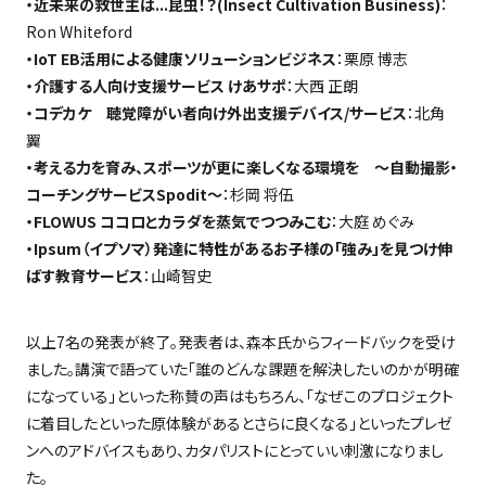
・近未来の救世主は...昆虫！？
(Insect Cultivation Business)
：
Ron Whiteford
・IoT EB
活用による健康ソリューションビジネス
：栗原 博志
・介護する人向け支援サービス けあサポ
：大西 正朗
・コデカケ 聴覚障がい者向け外出支援デバイス
/
サービス
：北角
翼
・考える力を育み、スポーツが更に楽しくなる環境を
～自動撮影・
コーチングサービス
Spodit
～
：杉岡 将伍
・FLOWUS
ココロとカラダを蒸気でつつみこむ
：大庭 めぐみ
・Ipsum
（イプソマ）発達に特性があるお子様の「強み」を見つけ伸
ばす教育サービス
：山崎智史
以上
7
名の発表が終了。発表者は、森本氏からフィードバックを受け
ました。講演で語っていた「誰のどんな課題を解決したいのかが明確
になっている」といった称賛の声はもちろん、「なぜこのプロジェクト
に着目したといった原体験があるとさらに良くなる」といったプレゼ
ンへのアドバイスもあり、カタパリストにとっていい刺激になりまし
た。