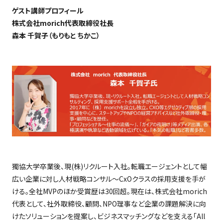
ゲスト講師プロフィール
株式会社morich代表取締役社長
森本 千賀子（もりもと ちかこ）
獨協大学卒業後、現
(
株
)
リクルート入社。転職エージェントとして幅
広い企業に対し人材戦略コンサル～
CxO
クラスの採用支援を手が
ける。全社
MVP
のほか受賞歴は
30
回超。現在は、株式会社
morich
代表として、社外取締役、顧問、
NPO
理事など企業の課題解決に向
けたソリューションを提案し、ビジネスマッチングなどを支える「
All