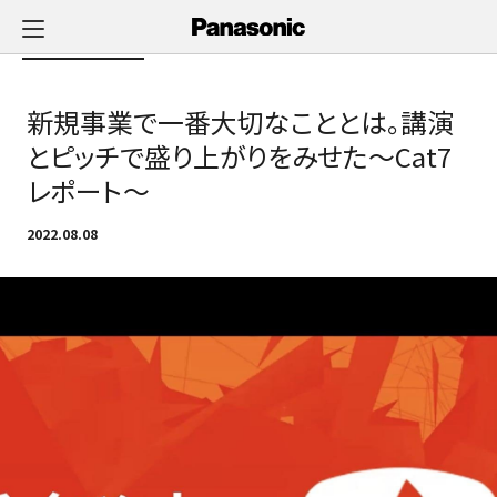
メ
イ
Newsへ戻る
ン
コ
新規事業で一番大切なこととは。講演
ン
テ
とピッチで盛り上がりをみせた～Cat7
ン
レポート～
ツ
に
2022.08.08
ス
キ
ッ
プ