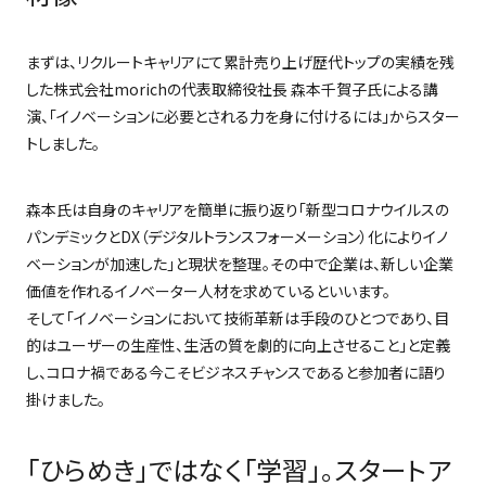
まずは、リクルートキャリアにて累計売り上げ歴代トップの実績を残
した株式会社
morich
の代表取締役社長 森本千賀子氏による講
演、「イノベーションに必要とされる力を身に付けるには」からスター
トしました。
森本氏は自身のキャリアを簡単に振り返り「新型コロナウイルスの
パンデミックと
DX
（デジタルトランスフォーメーション）化によりイノ
ベーションが加速した」と現状を整理。その中で企業は、新しい企業
価値を作れるイノベーター人材を求めているといいます。
そして「イノベーションにおいて技術革新は手段のひとつであり、目
的はユーザーの生産性、生活の質を劇的に向上させること」と定義
し、コロナ禍である今こそビジネスチャンスであると参加者に語り
掛けました。
「ひらめき」ではなく「学習」。スタートア