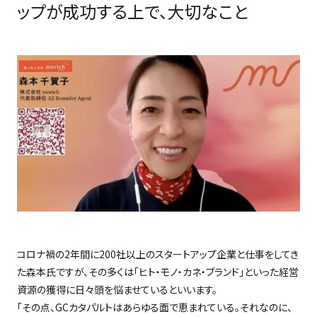
ップが成功する上で、大切なこと
コロナ禍の
2
年間に
200
社以上のスタートアップ企業と仕事をしてき
た森本氏ですが、その多くは「ヒト・モノ・カネ・ブランド」といった経営
資源の獲得に日々頭を悩ませているといいます。
「その点、
GC
カタパルトはあらゆる面で恵まれている。それなのに、