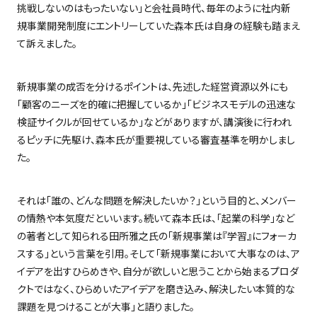
挑戦しないのはもったいない」と会社員時代、毎年のように社内新
規事業開発制度にエントリーしていた森本氏は自身の経験も踏まえ
て訴えました。
新規事業の成否を分けるポイントは、先述した経営資源以外にも
「顧客のニーズを的確に把握しているか」「ビジネスモデルの迅速な
検証サイクルが回せているか」などがありますが、講演後に行われ
るピッチに先駆け、森本氏が重要視している審査基準を明かしまし
た。
それは「誰の、どんな問題を解決したいか？」という目的と、メンバー
の情熱や本気度だといいます。続いて森本氏は、「起業の科学」など
の著者として知られる田所雅之氏の「
新規事業は『学習』にフォーカ
スする
」という言葉を引用。そして「新規事業において大事なのは、ア
イデアを出すひらめきや、自分が欲しいと思うことから始まるプロダ
クトではなく、ひらめいたアイデアを磨き込み、解決したい本質的な
課題を見つけることが大事」と語りました。