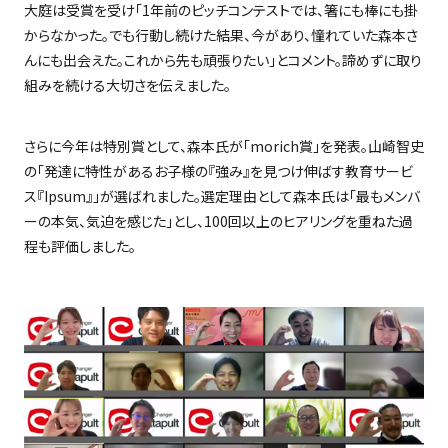
大庭は受賞を受け「
1
年前のピッチコンテストでは、箸にも棒にも掛
からなかった。でも行動し続けた結果、今があり、憧れていた森本さ
んにも出会えた。これから先も頑張りたい」とコメント。諦めずに取り
組みを続ける大切さを伝えました。
さらに今年は特別賞として、森本氏が「
morich
賞」を発表。山崎智史
の「発達に特性があるお子様の『強み』を見つけ伸ばす教育サービ
ス『
Ipsum
』」が選ばれました。選定理由として森本氏は「最もメンバ
ーの本気、気迫を感じた」とし、
100
回以上のヒアリングを重ねた過
程も評価しました。