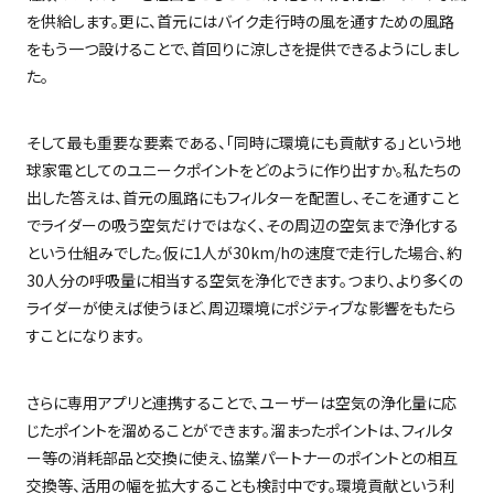
を供給します。更に、首元にはバイク走行時の風を通すための風路
をもう一つ設けることで、首回りに涼しさを提供できるようにしまし
た。
そして最も重要な要素である、「同時に環境にも貢献する」という地
球家電としてのユニークポイントをどのように作り出すか。私たちの
出した答えは、首元の風路にもフィルターを配置し、そこを通すこと
でライダーの吸う空気だけではなく、その周辺の空気まで浄化する
という仕組みでした。仮に
1
人が
30km/h
の速度で走行した場合、約
30
人分の呼吸量に相当する空気を浄化できます。つまり、より多くの
ライダーが使えば使うほど、周辺環境にポジティブな影響をもたら
すことになります。
さらに専用アプリと連携することで、ユーザーは空気の浄化量に応
じたポイントを溜めることができます。溜まったポイントは、フィルタ
ー等の消耗部品と交換に使え、協業パートナーのポイントとの相互
交換等、活用の幅を拡大することも検討中です。環境貢献という利