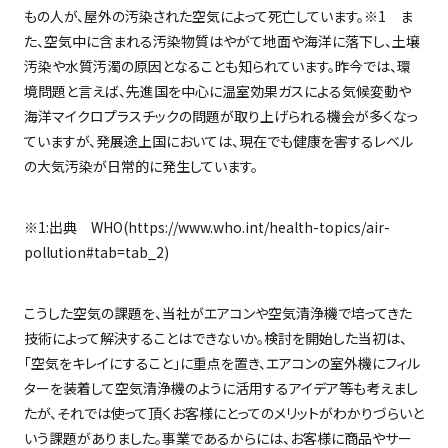
もの人が、屋外の汚染された空気によって死亡しています。※
1
ま
た、空気中に含まれる汚染物質はやがて地面や海洋に落下し、土壌
汚染や水質汚濁の原因となることも知られています。昨今では、環
境問題と言えば、先進国を中心に温室効果ガスによる気候変動や
海洋マイクロプラスチックの問題が取り上げられる機会が多くなっ
ていますが、発展途上国においては、現在でも健康を害するレベル
の大気汚染が日常的に発生しています。
※1:出典 WHO(https://www.who.int/health-topics/air-
pollution#tab=tab_2)
こうした空気の課題を、当社がエアコンや空気清浄機で培ってきた
技術によって解決することはできないか。検討を開始した当初は、
「空気をキレイにすること」に重点を置き、エアコンの室外機にフィル
ターを装着して空気清浄機のように活用するアイデア等も考えまし
たが、それでは使って頂くお客様にとってのメリットがわかりづらいと
いう課題がありました。事業であるからには、お客様に商品やサー