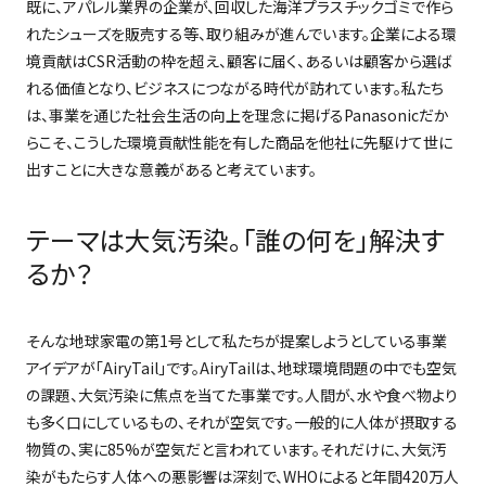
既に、アパレル業界の企業が、回収した海洋プラスチックゴミで作ら
れたシューズを販売する等、取り組みが進んでいます。企業による環
境貢献は
CSR
活動の枠を超え、顧客に届く、あるいは顧客から選ば
れる価値となり、ビジネスにつながる時代が訪れています。私たち
は、事業を通じた社会生活の向上を理念に掲げる
Panasonic
だか
らこそ、こうした環境貢献性能を有した商品を他社に先駆けて世に
出すことに大きな意義があると考えています。
テーマは大気汚染。「誰の何を」解決す
るか？
そんな地球家電の第
1
号として私たちが提案しようとしている事業
アイデアが「
AiryTail
」です。
AiryTail
は、地球環境問題の中でも空気
の課題、大気汚染に焦点を当てた事業です。人間が、水や食べ物より
も多く口にしているもの、それが空気です。一般的に人体が摂取する
物質の、実に
85%
が空気だと言われています。それだけに、大気汚
染がもたらす人体への悪影響は深刻で、
WHO
によると年間
420
万人