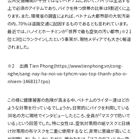
公共交通機関が十分ではないベトナムにおいて、バイクは生活する
上で必須のアイテムであり、バイクを持つ世帯の比率は
9
割近くに上
ります。また、環境省の調査によれば、ベトナム大都市部の大気汚染
の内、
70
％は道路交通に起因するものであるとも言われています。
最近では、ハノイとホーチミンが「世界で最も空気の汚い都市」※
2 1
位と
3
位にランクインしたという事実が、現地メディアでも大きく報道
されました。
※
2
出典 Tien Phong(https://www.tienphong.vn/cong-
nghe/sang-nay-ha-noi-va-tphcm-vao-top-thanh-pho-o-
nhiem-1468317.tpo)
この様に健康被害の危険が高まる中、ベトナムのライダー達はどの
ような対策を行っているでしょうか。日常的にバイクを利用している
30
名の方に現地でインタビューしたところ、全員が「マスクで防いで
いる」という回答でした。特に女性は、空気対策用の紙マスクと日焼
け対策用の布マスクを二重に使用するなど、非常に意識が高いこと
が判明しました。しかしながら、彼女たちは、「マスクのフィルター効