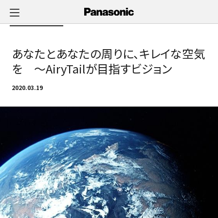
メ
イ
Newsへ戻る
ン
コ
あなたとあなたの周りに、キレイな空気
ン
テ
を ～AiryTailが目指すビジョン
ン
ツ
2020.03.19
に
ス
キ
ッ
プ