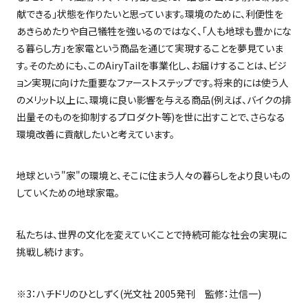
献できる」状態を作りたいと思っています。環境のために、利便性を
あきらめたりや自己犠牲を強いるのではなく、「人も地球も豊かにな
る暮らし方」を家電という商品を通じて実現することを夢見ていま
す。そのためにも、この
AiryTail
を事業化し、お届けすることは、ビジ
ョン実現に向けた重要なファーストステップです。将来的には使う人
のメリット以上に、環境に良い影響を与える商品
(
例えば、バイクの排
出量そのものを抑制するプロダクト等
)
を世に出すことで、さらなる
環境改善に貢献したいと考えています。
地球という
"
家
"
の環境と、そこに住まう人々の暮らしをより良いもの
していくための地球家電。
私たちは、世界の文化を変えていくことで持続可能な社会の実現に
挑戦し続けます。
※
3
：ハチドリのひとしずく
(
光文社
2005
発刊 監修：辻信一
)