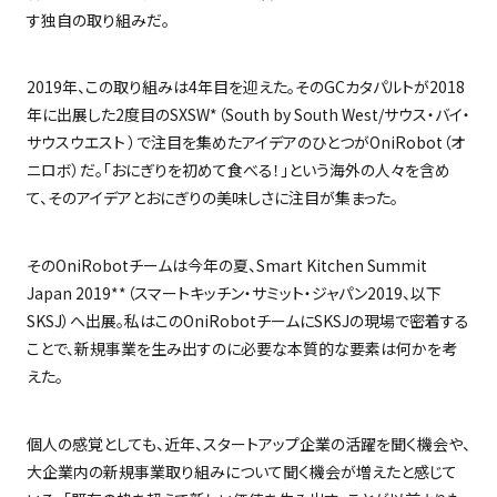
す独自の取り組みだ。
2019
年、この取り組みは
4
年目を迎えた。その
GC
カタパルトが
2018
年に出展した
2
度目の
SXSW*
（
South by South West/
サウス・バイ・
サウスウエスト ）で注目を集めたアイデアのひとつが
OniRobot
（オ
ニロボ）だ。「おにぎりを初めて食べる！」という海外の人々を含め
て、そのアイデアとおにぎりの美味しさに注目が集まった。
その
OniRobot
チームは今年の夏、
Smart Kitchen Summit
Japan 2019**
（スマートキッチン・サミット・ジャパン
2019
、以下
SKSJ
）へ出展。私はこの
OniRobot
チームに
SKSJ
の現場で密着する
ことで、新規事業を生み出すのに必要な本質的な要素は何かを考
えた。
個人の感覚としても、近年、スタートアップ企業の活躍を聞く機会や、
大企業内の新規事業取り組みについて聞く機会が増えたと感じて