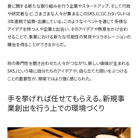
食に関する新たな取り組みを行う企業やスタートアップ、そして行政
や研究者など、さまざまな人々が集まるこの
SKSJ
に
GC
カタパルトは
3
年連続で協賛・出展している。このようなイベントを通じて多様な
アイデアを持つ人や企業と出会い、そのアイデアや熱意をかけ合わ
せることで、事業における新たな可能性の発見やコラボレーションの
機会を得ることができるからだ。
別の専門性を磨き合わせた人々がつながり、新しい価値が生まれる
SKSJ
という場に自分たちのアイデアや、自ら立てた問いをぶつける
ことの重要性が、現場ではより強く感じられた。
手を挙げれば任せてもらえる。新規事
業創出を行う上での環境づくり