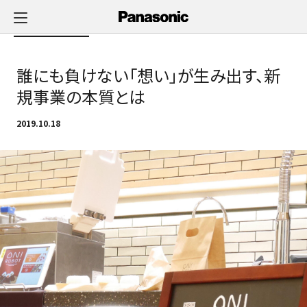
メ
イ
Newsへ戻る
ン
コ
誰にも負けない「想い」が生み出す、新
ン
テ
規事業の本質とは
ン
ツ
2019.10.18
に
ス
キ
ッ
プ