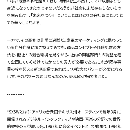
いる。「既存の枠を超えて新しい価値を生み出す」ことが以前よりも
身近になってきたのではないだろうか。「社会にまだ存在しないもの
を生み出す」、「未来をつくる」ということはひとりの会社員にとってと
ても華々しく見える。
一方で、その裏側は非常に過酷だ。家電のマーケティングに携わって
いる自分自身に置き換えてみても、商品コンセプトや価値訴求の方
法を、他社との競合環境を見ながら、社内の関連部門との調整を経
て企画していくだけでもかなりの労力が必要である。これが既存事
業の枠を超える新規事業であれば、より強大なパワーが必要になる
はず、そのパワーの源はなんなのか、
SKSJ
の現場で考えた。
----------
*SXSW
とは？：アメリカ合衆国テキサス州オースティンで毎年
3
月に
開催されるデジタル・インタラクティブや映画・音楽の分野での世界
的規模の大型展示会。
1987
年に音楽イベントとして始まり、
1994
年