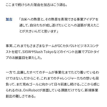
ここまで続けられた理由を加古はこう語る。
加古
「お米への熱意と、その熱意を表現できる事業アイデアを
通して、自分たちが成し遂げたいことへの道筋が見えたこ
とが大きいんだと思います」
事実、これまでもさまざまなチームが
GC
カタパルトビジネスコンテ
ストを経て、
SXSW
や
Slush Tokyo
などのイベント出展でプロトタイ
プのお披露目を果たした。
一方で、出展したすべてのチームが事業化までたどり着いているわ
けではない。だからこそ、これまでのチャレンジャーたちの想いも背
負って、まだ見ぬゴールに向かって日々前進し続ける。ここから感じ
られるのは、
OniRobot
が直面している課題だけでなく、新規事業
創出の難しさである。