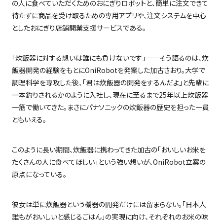
の人に食べていただくためのおにぎりロボットと、簡単に注文できて
待たずに商品を受け取るための専用アプリや、注文システムを中心
としたおにぎり店舗開業支援サービスである。
「炊飯器に対する想いは誰にも負けないです」
──
そう語るのは、炊
飯器開発の経験をもとに
OniRobot
を発案した加古さおり。大学で
調理科学を専攻した後、「君は炊飯器の開発をするんだよ」と先輩に
一本釣りされるかのように入社し、現在に至るまで
25
年以上炊飯器
一筋で働いてきた。まさにパナソニックの炊飯器の歴史を担った一員
ともいえる。
このように長い期間、炊飯器に携わってきた加古の「おいしいお米を
たくさんの人に食べてほしい」という強い想いが、
OniRobot
立案の
原点になっている。
彼女は単に炊飯器という機器の開発だけには留まらない。「日本人
誰もがおいしいと感じるごはん」の実現に向け、それぞれのお米の味