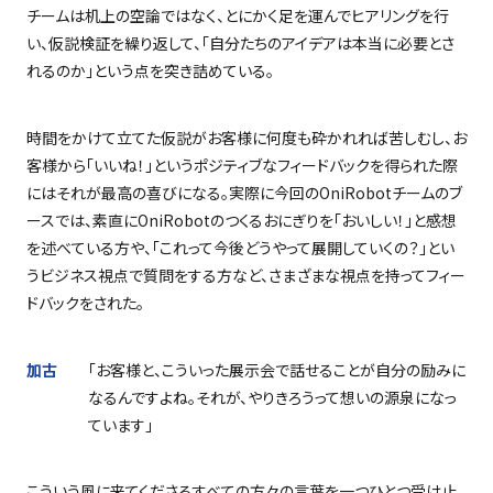
チームは机上の空論ではなく、とにかく足を運んでヒアリングを行
い、仮説検証を繰り返して、「自分たちのアイデアは本当に必要とさ
れるのか」という点を突き詰めている。
時間をかけて立てた仮説がお客様に何度も砕かれれば苦しむし、お
客様から「いいね！」というポジティブなフィードバックを得られた際
にはそれが最高の喜びになる。実際に今回の
OniRobot
チームのブ
ースでは、素直に
OniRobot
のつくるおにぎりを「おいしい！」と感想
を述べている方や、「これって今後どうやって展開していくの？」とい
うビジネス視点で質問をする方など、さまざまな視点を持ってフィー
ドバックをされた。
加古
「お客様と、こういった展示会で話せることが自分の励みに
なるんですよね。それが、やりきろうって想いの源泉になっ
ています」
こういう風に来てくださるすべての方々の言葉を一つひとつ受け止