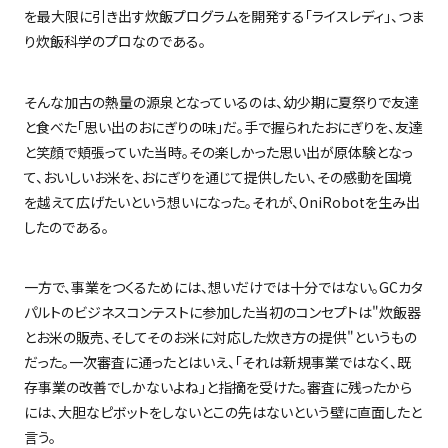
を最大限に引き出す炊飯プログラムを開発する「ライスレディ」、つま
り炊飯科学のプロなのである。
そんな加古の熱量の源泉となっているのは、幼少期に夏祭りで友達
と食べた「思い出のおにぎりの味」だ。手で握られたおにぎりを、友達
と笑顔で頬張っていた当時。その楽しかった思い出が原体験となっ
て、おいしいお米を、おにぎりを通じて提供したい、その感動を国境
を越えて広げたいという想いになった。それが、
OniRobot
を生み出
したのである。
一方で、事業をつくるためには、想いだけでは十分ではない。
GC
カタ
パルトのビジネスコンテストに参加した当初のコンセプトは
"
炊飯器
とお米の販売、そしてそのお米に対応した炊き方の提供
"
というもの
だった。一次審査に通ったとはいえ、「それは新規事業ではなく、既
存事業の改善でしかないよね」と指摘を受けた。審査に残ったから
には、大胆なピボットをしないとこの先はないという壁に直面したと
言う。