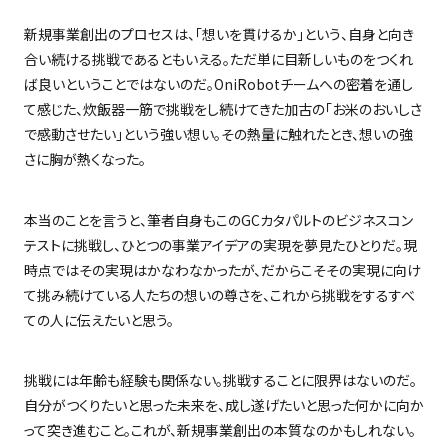
新規事業創出のプロセスは、「想いを貫けるか」という、自身と向き
合い続ける挑戦であるともいえる。ただ単に目新しいものをつくれ
ば良いということではないのだ。
OniRobot
チームへの密着を通し
て感じた、炊飯器一筋で挑戦をし続けてきた加古の「お米のおいしさ
で感動させたい」という強い想い。その熱量に触れたとき、想いの強
さに胸が熱くなった。
本当のことを言うと、筆者自身もこの
GC
カタパルトのビジネスコン
テストに挑戦し、ひとつの事業アイデアの実現を夢見たひとりだ。現
時点ではその実現はかなわなかったが、だからこそその実現に向け
て挑み続けている人たちの想いの尊さを、これから挑戦をするすべ
ての人に伝えたいと思う。
挑戦には年齢も経験も関係ない。挑戦することに限界はないのだ。
自分がつくりたいと思った未来を、成し遂げたいと思った何かに向か
って突き進むこと。これが、新規事業創出の本質なのかもしれない。