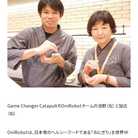
Game Changer Catapult
の
OniRobot
チームの池野（左）と加古
（右）
OniRobot
は、日本発のヘルシーフードである「おにぎり」を世界中