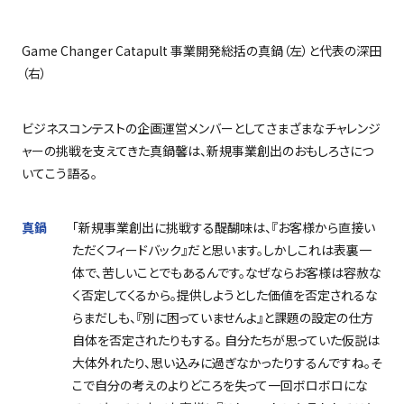
Game Changer Catapult
事業開発総括の真鍋（左）と代表の深田
（右）
ビジネスコンテストの企画運営メンバーとしてさまざまなチャレンジ
ャーの挑戦を支えてきた真鍋馨は、新規事業創出のおもしろさにつ
いてこう語る。
真鍋
「新規事業創出に挑戦する醍醐味は、『お客様から直接い
ただくフィードバック』だと思います。しかしこれは表裏一
体で、苦しいことでもあるんです。なぜならお客様は容赦な
く否定してくるから。提供しようとした価値を否定されるな
らまだしも、『別に困っていませんよ』と課題の設定の仕方
自体を否定されたりもする。 自分たちが思っていた仮説は
大体外れたり、思い込みに過ぎなかったりするんですね。そ
こで自分の考えのよりどころを失って一回ボロボロにな