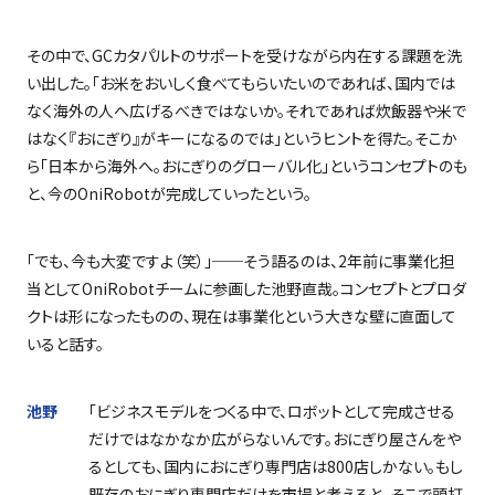
その中で、
GC
カタパルトのサポートを受けながら内在する課題を洗
い出した。「お米をおいしく食べてもらいたいのであれば、国内では
なく海外の人へ広げるべきではないか。それであれば炊飯器や米で
はなく『おにぎり』がキーになるのでは」というヒントを得た。そこか
ら「日本から海外へ。おにぎりのグローバル化」というコンセプトのも
と、今の
OniRobot
が完成していったという。
「でも、今も大変ですよ（笑）」
──
そう語るのは、
2
年前に事業化担
当として
OniRobot
チームに参画した池野直哉。コンセプトとプロダ
クトは形になったものの、現在は事業化という大きな壁に直面して
いると話す。
池野
「ビジネスモデルをつくる中で、ロボットとして完成させる
だけではなかなか広がらないんです。おにぎり屋さんをや
るとしても、国内におにぎり専門店は
800
店しかない。もし
既存のおにぎり専門店だけを市場と考えると、そこで頭打