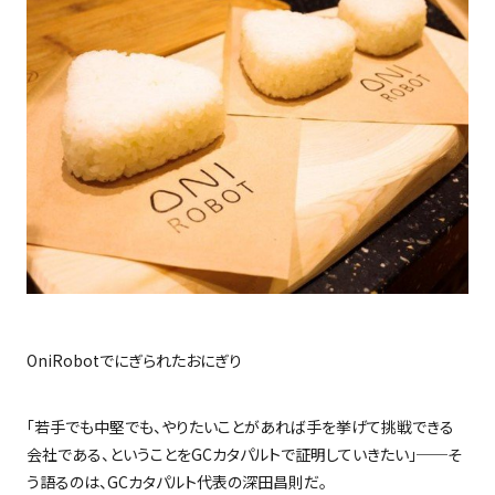
OniRobot
でにぎられたおにぎり
「若手でも中堅でも、やりたいことがあれば手を挙げて挑戦できる
会社である、ということを
GC
カタパルトで証明していきたい」
──
そ
う語るのは、
GC
カタパルト代表の深田昌則だ。