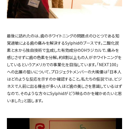
最後に訪れたのは、歯のホワイトニングの問題点のひとつである知
覚過敏による歯の痛みを解決する
Sylphid
のブースです。二酸化炭
素と水から独自技術で生成した有効成分の
OH
ラジカルで、痛みを
感じさせずに歯の色素を分解。約
8
割以上もの人がホワイトニングを
しているというアメリカでの事業化を目指しています。「
NEXT100
」
への出展の狙いについて、プロジェクトメンバーの大槻優は「日本人
はどのような反応を示すのか確認すること。私たちの仮説では、ビジ
ネスで人前に出る機会が多い人ほど歯の美しさを意識しているはず
なので、そのような方々に
Sylphid
がどう映るのかを確かめたいと思
いました」と話します。