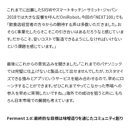
これまでに出展した
SXSW
やスマートキッチン・サミット・ジャパン
2018
では大きな反響を呼んだ
OniRobot
。今回の「
NEXT100
」でも
「飲食店経営者の方々からの期待する声は多数いただきました。お
そらく事業化したらそこそこの引き合いはあるだろうなと感じていま
す。だからこそ、安いコストで製造できるようにしなければいけない
という課題を感じています。」
最後にこれからの意気込みを聞きました。「これまでのパナソニック
では完璧に仕上げないと製品として出せませんでしたが、カスタマイ
ズできる強みとアプリというサービスを組み合わせるので、早めにロ
ーンチすることができます。ぜひこれまでやってこなかった市場への
参入を早めに実現したいですね。」海外での成功を狙うと共に、もち
ろん日本市場での展開も考えています。
Ferment 2.0
：最終的な目標は味噌造りを通じたコミュニティ創り