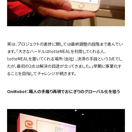
実は、プロジェクトの進捗に関しては最終調整の段階まで進んでい
ます。「大きなハードルは
totteMEAL
を利用してくれる人、
totteMEAL
を置いてくれる場所（会社）、決済の手段という
3
点でし
たが、最初の
2
点は解決の目途が立ってきました。」早期に事業化す
ることを目指してチャレンジが続きます。
OniRobot
：職人の手握り再現でおにぎりのグローバル化を狙う