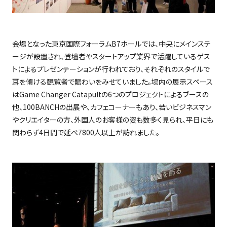
会場となった東京国際フォーラム
B7
ホールでは、中央にメインステ
ージが設置され、登壇者やスタートアップ業界で活躍しているゲス
トによるプレゼンテーションが行われており、それぞれのスタイルで
耳を傾ける観覧者で賑わいをみせていました。場内の展示スペース
は
Game Changer Catapult
の
6
つのプロジェクトによるブースの
他、
100BANCH
の出展や、カフェコーナーもあり、若いビジネスマン
やクリエイターの方、外国人のお客様の姿も数多く見られ、平日にも
関わらず
4
日間で延べ
7800
人以上が訪れました。