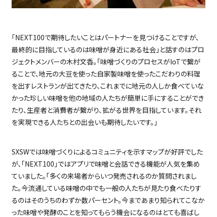
「
NEXT100
で期待したいことはパートナーを見つけることですが、
最終的に目指しているのは味噌が身近にある社会」と話すのはプロ
ジェクトメンバーの木村文香。「味噌づくりのプロセスが
IoT
で繋が
ることで、地元の大豆を使った自家製味噌を使ったこだわりの料理
を出すレストランが出てきたり、これまでに地元の人しか食べていな
かった珍しい味噌を他の地域の人たちが簡単に手にすることができ
たり、生産者と消費者が繋がり、拡がる世界を目指しています。それ
を実現できる人たちとの出会いも期待したいです。」
SXSW
では味噌づくりによるコミュニティを示すマップが好評でした
が、「
NEXT100
」ではアプリで味噌と会話できる機能が人気を集め
ていました。「多くの来場者からいつ発売されるのか質問されまし
た。今流通している味噌の中でも一般の人たちが見たり食べたりす
るのはそのうちのわずか数パーセント。今まであまり知られてこなか
った味噌や発酵のことを知ってもらう機会になるのはとても喜ばし