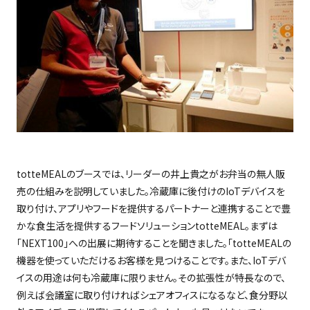
totteMEAL
のブースでは、リーダーの井上貴之がお弁当の無人販
売の仕組みを説明していました。冷蔵庫に後付けの
IoT
デバイスを
取り付け、アプリやフードを提供するパートナーと連携することで豊
かな食生活を提供するフードソリューション
totteMEAL
。まずは
「
NEXT100
」への出展に期待することを聞きました。「
totteMEAL
の
機器を使っていただけるお客様を見つけることです。また、
IoT
デバ
イスの用途は何も冷蔵庫に限りません。その拡張性が特長なので、
例えば会議室に取り付ければシェアオフィスになるなど、食分野以