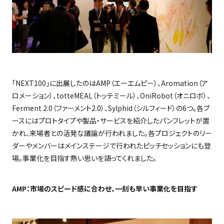
「
NEXT100
」に出展したのは
AMP
（エーエムピー）、
Aromation
（ア
ロメーション）、
totteMEAL
（トッテミール）、
OniRobot
（オニロボ）、
Ferment 2.0
（ファーメント
2.0
）、
Sylphid
（シルフィード）の
6
つ。各ブ
ースにはプロトタイプや製品・サービスを紹介したパンフレットが置
かれ、来場者との活発な議論が行われました。各プロジェクトのリー
ダーやメンバーはメインステージで行われたピッチセッションにも登
場。事業化を目指す熱い思いを語ってくれました。
AMP：市場のスピード感に合わせ、一刻も早い事業化を目指す