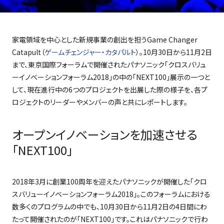
家電領域を中心とした新規事業の創出を担う
Game Changer
Catapult
（
ゲームチェンジャー・カタパルト
）。
10
月
30
日から
11
月
2
日
まで、東京国際フォーラムで開催されたパナソニック「クロスバリュ
ーイノベーションフォーラム
2018
」の中の「
NEXT100
」展示の一つと
して、現在進行中の
6
つのプロジェクトを出展した際の様子を、各プ
ロジェクトのリーダーやメンバーの声と共にレポートします。
オープンイノベーションを加速させる
「NEXT100」
2018
年
3
月に創業
100
周年を迎えたパナソニックが開催した「クロ
スバリューイノベーションフォーラム
2018
」。このフォーラムにおける
数多くのプログラムの中でも、
10
月
30
日から
11
月
2
日の
4
日間にわ
たって開催されたのが「
NEXT100
」です。これはパナソニックで行わ