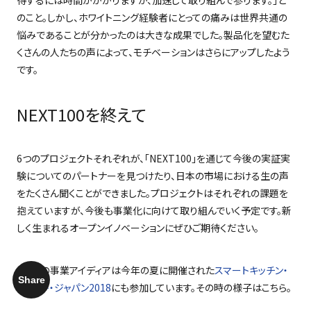
得するには時間がかかりますが、加速して取り組んで参ります。」と
のこと。しかし、ホワイトニング経験者にとっての痛みは世界共通の
悩みであることが分かったのは大きな成果でした。製品化を望むた
くさんの人たちの声によって、モチベーションはさらにアップしたよう
です。
NEXT100を終えて
6
つのプロジェクトそれぞれが、「
NEXT100
」を通じて今後の実証実
験についてのパートナーを見つけたり、日本の市場における生の声
をたくさん聞くことができました。プロジェクトはそれぞれの課題を
抱えていますが、今後も事業化に向けて取り組んでいく予定です。新
しく生まれるオープンイノベーションにぜひご期待ください。
*
一部の事業アイディアは今年の夏に開催された
スマートキッチン・
Share
サミット・ジャパン2018
にも参加しています。その時の様子はこちら。