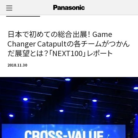
メ
イ
Newsへ戻る
ン
コ
日本で初めての総合出展！ Game
ン
テ
Changer Catapultの各チームがつかん
ン
だ展望とは？「NEXT100」レポート
ツ
に
2018.11.30
ス
キ
ッ
プ