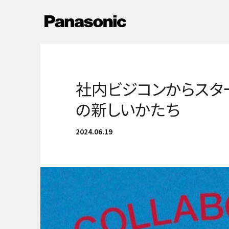
メ
イ
Newsへ戻る
ン
コ
ン
テ
ン
社内ビジコンからスタ
ツ
の新しいかたち
に
ス
キ
2024.06.19
ッ
プ