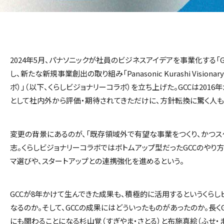
2024年5月、パナソニックが社員のビジネスアイデアを事業化する「Game C
し、新たな新規事業創出の取り組み「Panasonic Kurashi Vision
ボ）」（以下、くらしビジョナリーコラボ）を立ち上げた。GCCは201
として社内外から評価・期待されてきただけに、方針転換に驚く人も
変更の背景にあるのが、「既存領域外で有望な事業をつくり、かつス
志。くらしビジョナリーコラボではボトムアップ型だったGCCのやり
マ選びや、スタートアップとの連携強化を進めるという。
GCCが8年かけて生んできた成果も、積極的に活用するというくらし
なるのか。そして、GCCの成果にはどういったものがあったのか。長く
にも関わることになる杉山覚（すぎやま・さとる）と布施真絵（ふせ・