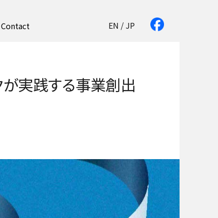
社内ビジコンからスタートアップとの共創へ。パナソニックが実践す
EN
/
JP
Contact
る事業創出の新しいかたち
クが実践する事業創出