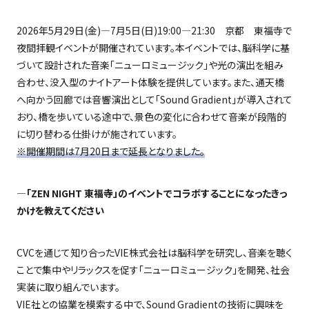
2026年
5
月
29
日
(
金
)
―7月
5
日
(
日
)19:00
―
21:30
京都 東福寺で
夜間拝観イベントが開催されています。本イベントでは、脳科学に基
づいて設計された音楽「ニューロミュージック」や光の演出を組み
合わせ、没入型のナイトアート体験を提供しています。また、通天橋
へ向かう回廊では音響演出として「
Sound Gradient
」が導入されて
おり、橋を歩いている途中で、景色の変化に合わせて音楽が段階的
に切り替わる仕掛けが施されています。
※開催期間は7月20日まで延長となりました。
―「
ZEN NIGHT
東福寺」のイベントでコラボすることになったきっ
かけを教えてください
CVCを通じて知り合った
VIE
株式会社は脳科学を研究し、音楽を聴く
ことで集中やリラックスを促す「ニューロミュージック」を開発、社会
実装に取り組んでいます。
VIE社との協業を模索する中で、
Sound Gradient
の技術に興味を