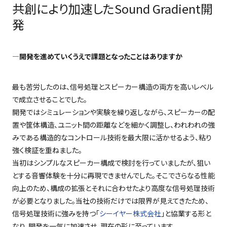
共創により加速したSound Gradient開
発
―開発を進めていくうえで課題となったことはありますか
最も苦労したのは、信号処理とスピーカー構造の両方を高いレベル
で成立させることでした。
開発ではシミュレーションや実験を繰り返しながら、スピーカーの配
置や筐体構造、ユニット間の距離などを細かく調整し、われわれの強
みである構造的なコントロール技術を最大限に活かせるよう、粘り
強く検証を重ねました。
当初はシンプルなスピーカー構成で検討を行っていましたが、狙い
とする音響体験を十分に再現できませんでした。そこでさらなる性能
向上のため、構成の拡張とそれに合わせたより高度な信号処理技術
が必要となりました。当社の技術だけでは限界が見えてきたため、
信号処理技術に強みを持つ「
シーイヤー株式会社
」と協業する形と
なり、開発を一気に加速させ、現在の形に至っています。