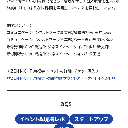
たいと考えています。技術をさらに磨きながら実証と改善を重ね、最
終的にはそのような世界観を実現していくことを目指しています。
開発メンバー：
コミュニケーションネットワーク事業部
/
機構設計部 玉井 克志
コミュニケーションネットワーク事業部/ハード設計部 万木 弘之
新規事業・ＣＶＣ総括
/
ビジネスイノベーション部 酒井 新太郎
新規事業・ＣＶＣ総括
/
ビジネスイノベーション部 松田 悠
＜ZEN NIGHT 東福寺 イベントの詳細・チケット購入＞
ZEN NIGHT 東福寺 夜間拝観 サウンドアートナイトイベント
Tags
イベント&現場レポ
スタートアップ