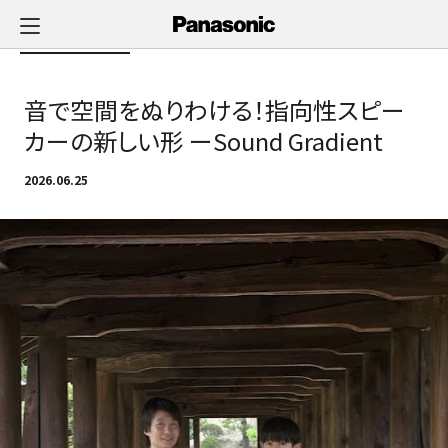
メ
イ
Newsへ戻る
ン
コ
音で空間をぬりわける！指向性スピー
ン
テ
カーの新しい形 ーSound Gradient
ン
ツ
2026.06.25
に
ス
キ
ッ
プ