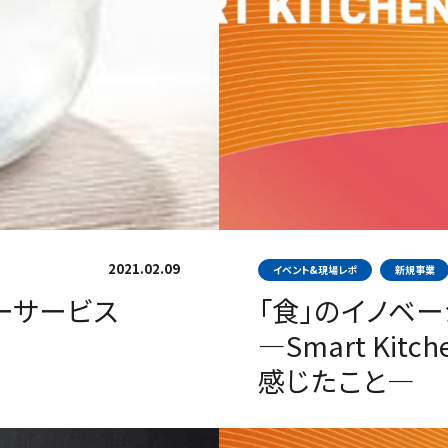
2021.02.09
イベント&現場レポ
新規事業
リーサービス
「食」のイノベ
―Smart Kitch
感じたこと―