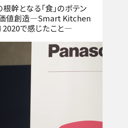
の根幹となる「食」のポテン
創造―Smart Kitchen
AN 2020で感じたこと―