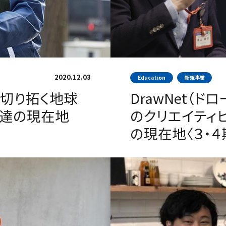
2020.12.03
Education
新規事業
）が切り拓く地球
DrawNet（
ト達の現在地
のクリエイティ
の現在地〈３・４期