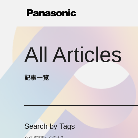
メ
イ
ン
コ
ン
テ
All Articles
ン
ツ
に
ス
記事一覧
キ
ッ
プ
Search by Tags
タグで記事を検索する