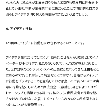
す。ちなみに私たちが出展を取りやめた
SXSW
も結果的に開催を中
止しています。判断が主催者発表に先だったことで時間的なロスを
減らしアイデアを切り替える時間ができたといえるでしょう。
４．アイデア＋行動
4
つ目は、アイデアに行動を掛け合わせるということです。
アイデアを生むだけではなく、行動を起こせる人が、結果としてイノ
ベーターと呼ばれます。私たち
GC
カタパルトが
SXSW
をはじめとし
た、世界規模のカンファレンスへの出展にこだわってきた理由もそこ
にあるのです。これは決して特別なことではなく、普段からアイデア
に行動をプラスすることを意識しておけば良いのです。
SXSW
では実
際に行動を起こした人々と直接出会い、議論し、場合によってはパー
トナーシップを構築できる場です。私たちも、世界規模で行動を起こ
さなければいけないと居ても立ってもいられないという感覚を身に
つけることが大変重要です。