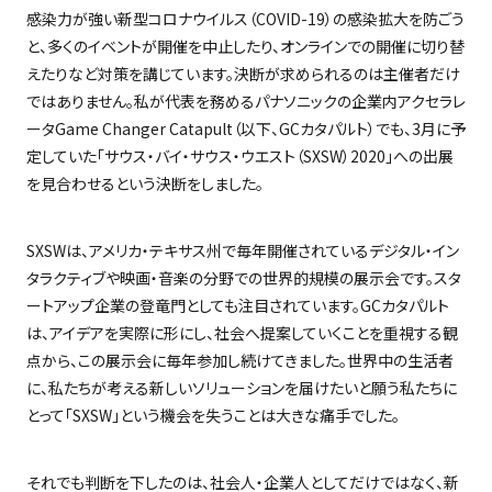
感染力が強い新型コロナウイルス（
COVID-19
）の感染拡大を防ごう
と、多くのイベントが開催を中止したり、オンラインでの開催に切り替
えたりなど対策を講じています。決断が求められるのは主催者だけ
ではありません。私が代表を務めるパナソニックの企業内アクセラレ
ータ
Game Changer Catapult
（以下、
GC
カタパルト）でも、
3
月に予
定していた「サウス・バイ・サウス・ウエスト（
SXSW
）
2020
」への出展
を見合わせるという決断をしました。
SXSW
は、アメリカ・テキサス州で毎年開催されているデジタル・イン
タラクティブや映画・音楽の分野での世界的規模の展示会です。スタ
ートアップ企業の登竜門としても注目されています。
GC
カタパルト
は、アイデアを実際に形にし、社会へ提案していくことを重視する観
点から、この展示会に毎年参加し続けてきました。世界中の生活者
に、私たちが考える新しいソリューションを届けたいと願う私たちに
とって「
SXSW
」という機会を失うことは大きな痛手でした。
それでも判断を下したのは、社会人・企業人としてだけではなく、新