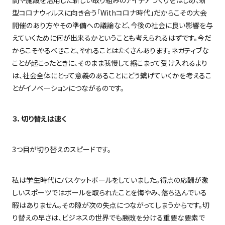
間や施設を活用した新しい取り組みのアイデアづくりをはじめ、新
型コロナウィルスに向き合う「
With
コロナ時代」だからこその大会
開催のあり方やその準備への議論など、今後の社会に良い影響を与
えていくために何が出来るかということも考えられるはずです。今だ
からこそやるべきこと、やれることはたくさんあります。ネガティブな
ことが起こったときに、そのまま我慢して縮こまって受け入れるより
は、社会全体にとって意義のあることにどう繋げていくかを考えるこ
とがイノベーションにつながるのです。
３．切り替えは速く
3
つ目が切り替えのスピードです。
私は学生時代にバスケットボールをしていました。得点の応酬が激
しいスポーツではボールを取られたことを悔やみ、落ち込んでいる
暇はありません。その隙が次の失点につながってしまうからです。切
り替えの早さは、ビジネスの世界でも勝敗を分ける重要な要素で