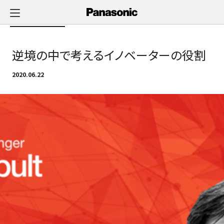
メ
イ
Newsへ戻る
ン
コ
逆境の中で考えるイノベーターの役割
ン
テ
2020.06.22
ン
ツ
に
ス
キ
ッ
プ