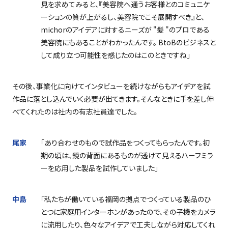
見を求めてみると、『美容院へ通うお客様とのコミュニケ
ーションの質が上がるし、美容院でこそ展開すべき』と、
michor
のアイデアに対するニーズが
"
髪
"
のプロである
美容院にもあることがわかったんです。
BtoB
のビジネスと
して成り立つ可能性を感じたのはこのときですね」
その後、事業化に向けてインタビューを続けながらもアイデアを試
作品に落とし込んでいく必要が出てきます。そんなときに手を差し伸
べてくれたのは社内の有志社員達でした。
尾家
「あり合わせのもので試作品をつくってもらったんです。初
期の頃は、鏡の背面にあるものが透けて見えるハーフミラ
ーを応用した製品を試作していました」
中島
「私たちが働いている福岡の拠点でつくっている製品のひ
とつに家庭用インターホンがあったので、その子機をカメラ
に流用したり、色々なアイデアで工夫しながら対応してくれ