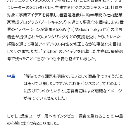
ラレーターの
GC
カタパルト。主催するビジネスコンテストは、社員を
対象に事業アイデアを募集し、審査通過後は、約半年間の社内起業
家育成プログラム（ブートキャンプ）を通じて事業化を目指します。世
界のイノベーションが集まる
SXSW (*1)
や
Slush Tokyo
（
*2
）の出展
機会が提供されたり、メンタリングなどの支援を受けたり、といった
経験を通じて事業アイデアの方向性を修正しながら事業化を目指
していきます。ただ、「
michor
」のアイデアを応募した中島は、最終選
考で残ったことに喜びつつも不安も抱えていました。
中島
「解決できる課題も明確で、モノとして商品化できそうだと
は思っていました。ですが、これをビジネスとしてどのよう
に広げていくかというと、応募当初はまだ明確なイメージ
が持てていませんでした」
しかし、想定ユーザー層へのインタビュー調査を重ねることで、中島
の心境に変化が起こりました。