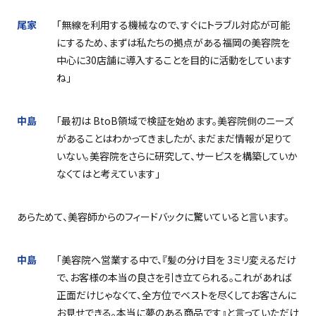
尾家
「無線を利用する機械なので、すぐにトラブル対応が可能
にするため、まずは私たちの拠点がある福岡の美容院を
中心に
30
店舗に導入することを目的に活動をしています
ね」
中島
「最初は
BtoB
領域で検証を始めます。美容院側のニーズ
があることはわかってきましたが、まだまだ情報が足りて
いない。美容院をさらに研究して、サービスを構築していか
なくてはと考えています」
あらためて、美容師からのフィードバックに驚いていると言います。
中島
「美容院へ営業する中で、『髪の分け目を
3
ミリ変えるだけ
で、お客様の本当の良さを引き立てられる。これがあれば
正面だけじゃなくて、全方位でベストを尽くしてお客さんに
お見せできる。本当に夢のある商品です』と言っていただけ