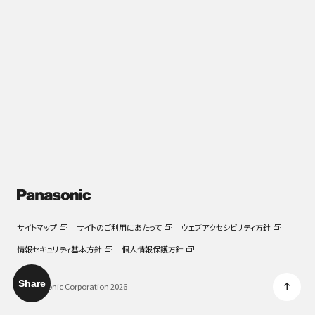
学びを活かし、新たなステージへ ～パナソニックの新規
事業10年の軌跡とこれから～
2026.03.05
サイトマップ
サイトのご利用にあたって
ウェブアクセシビリティ方針
情報セキュリティ基本方針
個人情報保護方針
Share
© Panasonic Corporation 2026