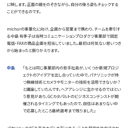
に映します。正面の鏡をのぞきながら、自分の後ろ姿もチェックする
ことができるのです。
michor
の事業化に向け、企画から営業まで携わり、チームを牽引す
る中島 有季子は当時コミュニケーションプロダクツ事業部で固定
電話・
FAX
の商品企画を担当していました。最初は何気ない思いつき
から始まったと振りかえります。
中島
「もとは同じ事業部内の若手社員が、いくつか新規プロジ
ェクトのアイデアを出し合っていた中で、パナソニックが持
つ無線技術とカメラやモニターの技術を活用できないか？
と議論していたんです。ヘアアレンジに生かせるのではとい
う意見があり、
GC
カタパルトのビジネスコンテンストが開
催されるタイミングでもあったので、自信はあまりない中
で応募したところ最終選考まで残りました」
パナソニックで「未来のカデンを形にする」ことを目指す社内アクセ