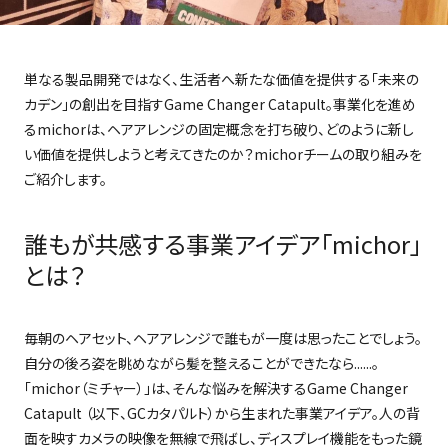
単なる製品開発ではなく、生活者へ新たな価値を提供する「未来の
カデン」の創出を目指す
Game Changer Catapult
。事業化を進め
る
michor
は、ヘアアレンジの固定概念を打ち破り、どのように新し
い価値を提供しようと考えてきたのか？
michor
チームの取り組みを
ご紹介します。
誰もが共感する事業アイデア「michor」
とは？
毎朝のヘアセット、ヘアアレンジで誰もが一度は思ったことでしょう。
自分の後ろ姿を眺めながら髪を整えることができたなら
......
。
「
michor
（ミチャー）」は、そんな悩みを解決する
Game Changer
Catapult
（以下、
GC
カタパルト）から生まれた事業アイデア。人の背
面を映すカメラの映像を無線で飛ばし、ディスプレイ機能をもった鏡