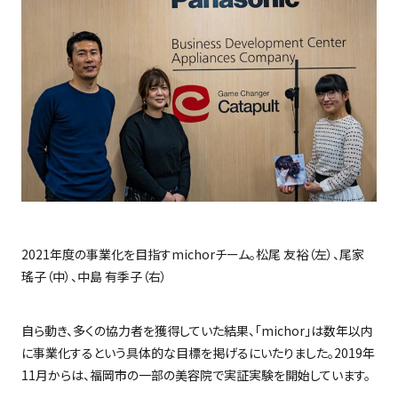
2021
年度の事業化を目指す
michor
チーム。松尾 友裕（左）、尾家
瑤子（中）、中島 有季子（右）
自ら動き、多くの協力者を獲得していた結果、「
michor
」は数年以内
に事業化するという具体的な目標を掲げるにいたりました。
2019
年
11
月からは、福岡市の一部の美容院で実証実験を開始しています。