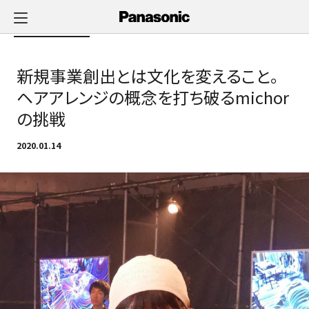
メ
イ
Newsへ戻る
ン
コ
新規事業創出とは文化を変えること。
ン
テ
ヘアアレンジの概念を打ち破るmichor
ン
の挑戦
ツ
に
2020.01.14
ス
キ
ッ
プ