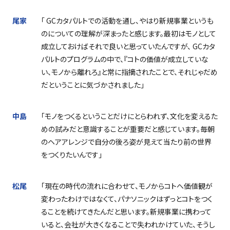
尾家
「
GC
カタパルトでの活動を通し、やはり新規事業というも
のについての理解が深まったと感じます。最初はモノとして
成立しておけばそれで良いと思っていたんですが、
GC
カタ
パルトのプログラムの中で、『コトの価値が成立していな
い、モノから離れろ』と常に指摘されたことで、それじゃだめ
だということに気づかされました」
中島
「モノをつくるということだけにとらわれず、文化を変えるた
めの試みだと意識することが重要だと感じています。毎朝
のヘアアレンジで自分の後ろ姿が見えて当たり前の世界
をつくりたいんです」
松尾
「現在の時代の流れに合わせて、モノからコトへ価値観が
変わったわけではなくて、パナソニックはずっとコトをつく
ることを続けてきたんだと思います。新規事業に携わって
いると、会社が大きくなることで失われかけていた、そうし