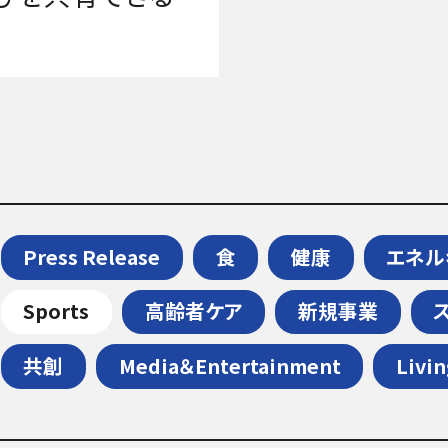
Press Release
食
健康
エネル
Sports
高齢者ケア
新規事業
共創
Media＆Entertainment
Livi