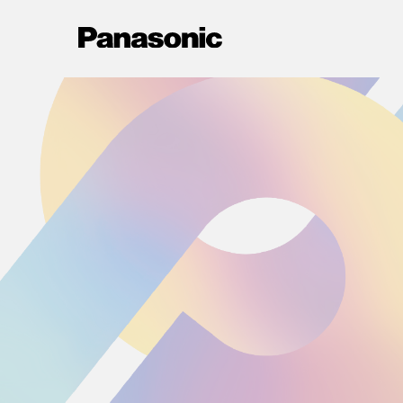
メ
イ
ン
コ
ン
テ
ン
ツ
に
ス
キ
ッ
プ