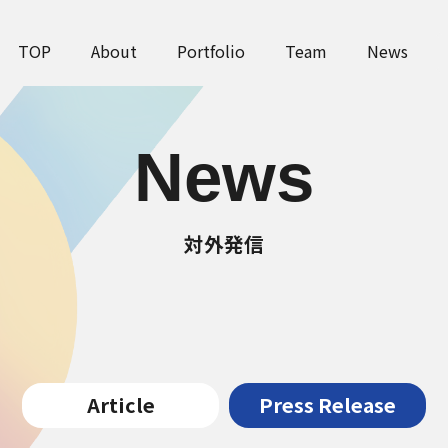
TOP
About
Portfolio
Team
News
News
対外発信
Article
Press Release