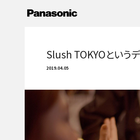
メ
イ
Newsへ戻る
ン
コ
ン
テ
ン
Slush TOKYOと
ツ
に
2019.04.05
ス
キ
ッ
プ