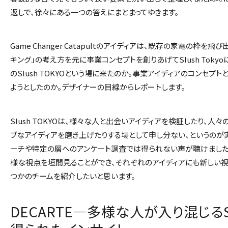
返しで、徐々にある一つの答えにまとまってゆきます。
Game Changer Catapult
のアイディアは、既存の家電の枠を飛び出
キング」の考え方を元に事業コンセプトを創りあげて
Slush Tokyo
の
Slush TOKYO
という場に来たのか。事業アイディアのコンセプト
ようとしたのか。デザイナーの目線からレポートします。
Slush TOKYO
は、様々な人と出会いアイディアを検証したり、人々
ブなアイディアを磨き上げたりする場として申し分ない、というのが
ーチや特定の層へのアンケート調査では得られない声が聴けました
様な視点を垣間見ることができ、それぞれのアイディアにも新しい視
つかのチームを紹介したいと思います。
DECARTE―多様な人が入り混じるSl